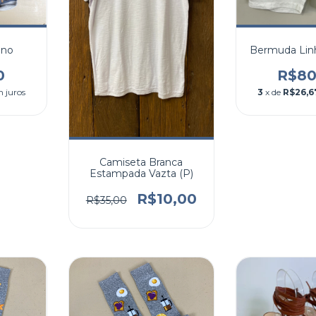
ino
Bermuda Lin
0
R$80
 juros
3
x de
R$26,6
Camiseta Branca
Estampada Vazta (P)
R$10,00
R$35,00