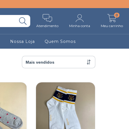
0
Atendimento
Minha conta
Meu carrinho
r
Nossa Loja
Quem Somos