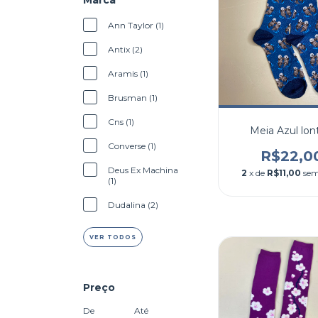
Marca
Ann Taylor (1)
Antix (2)
Aramis (1)
Brusman (1)
Cns (1)
Meia Azul lon
Converse (1)
R$22,0
Deus Ex Machina
2
x de
R$11,00
sem
(1)
Dudalina (2)
VER TODOS
Preço
De
Até