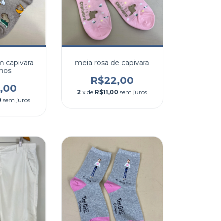
 capivara
meia rosa de capivara
nhos
R$22,00
,00
2
x de
R$11,00
sem juros
0
sem juros