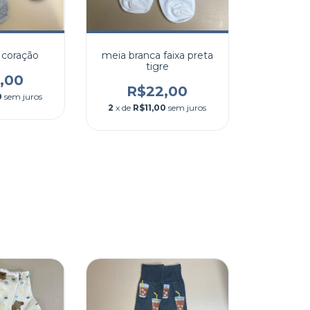
 coração
meia branca faixa preta
tigre
,00
R$22,00
0
sem juros
2
x de
R$11,00
sem juros