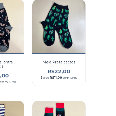
a lontra
Meia Preta cactos
ial
R$22,00
,00
2
x de
R$11,00
sem juros
0
sem juros