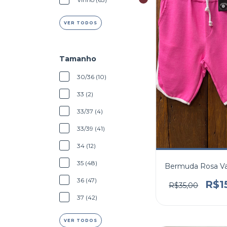
VER TODOS
Tamanho
30/36 (10)
33 (2)
33/37 (4)
33/39 (41)
34 (12)
35 (48)
Bermuda Rosa Va
36 (47)
R$1
R$35,00
37 (42)
VER TODOS