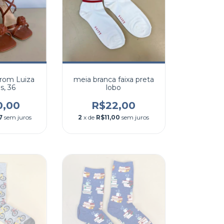
rrom Luiza
meia branca faixa preta
s, 36
lobo
0,00
R$22,00
7
sem juros
2
x de
R$11,00
sem juros