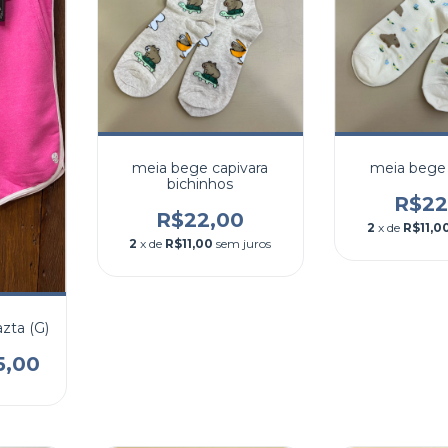
meia bege capivara
meia bege 
bichinhos
R$22
R$22,00
2
x de
R$11,0
2
x de
R$11,00
sem juros
zta (G)
5,00