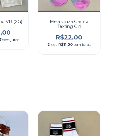
ho VR (XG)
Meia Cinza Garota
Texting Girl
,00
R$22,00
7
sem juros
2
x de
R$11,00
sem juros