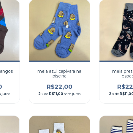
sangos
meia azul capivara na
meia pret
piscina
espac
0
R$22,00
R$22
 juros
2
x de
R$11,00
sem juros
2
x de
R$11,0