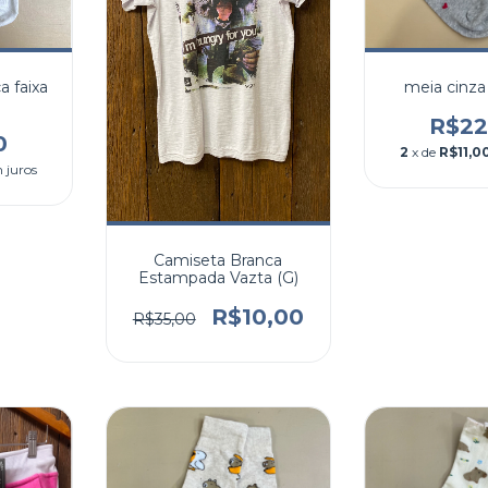
 faixa
meia cinza
R$22
0
2
x de
R$11,0
 juros
Camiseta Branca
Estampada Vazta (G)
R$10,00
R$35,00