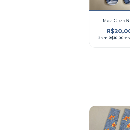
Meia Cinza N
R$20,0
2
x de
R$10,00
sem