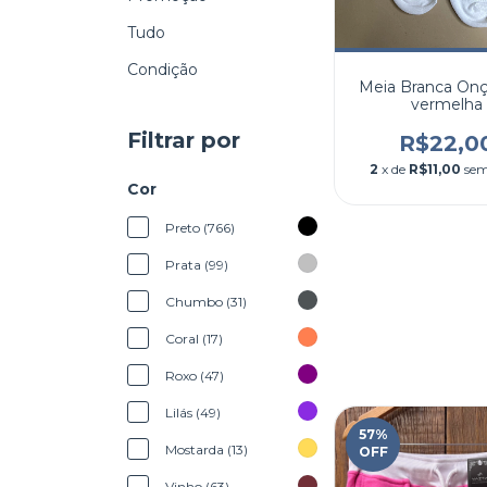
Tudo
Condição
Meia Branca Onça
vermelha
Filtrar por
R$22,0
2
x de
R$11,00
sem
Cor
Preto (766)
Prata (99)
Chumbo (31)
Coral (17)
Roxo (47)
Lilás (49)
57
%
Mostarda (13)
OFF
Vinho (63)