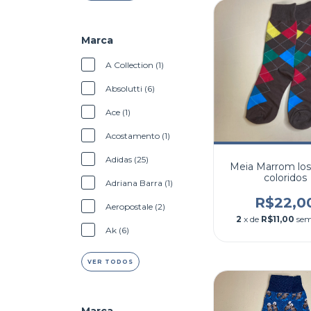
Marca
A Collection (1)
Absolutti (6)
Ace (1)
Acostamento (1)
Adidas (25)
Meia Marrom lo
coloridos
Adriana Barra (1)
R$22,0
Aeropostale (2)
2
x de
R$11,00
sem
Ak (6)
VER TODOS