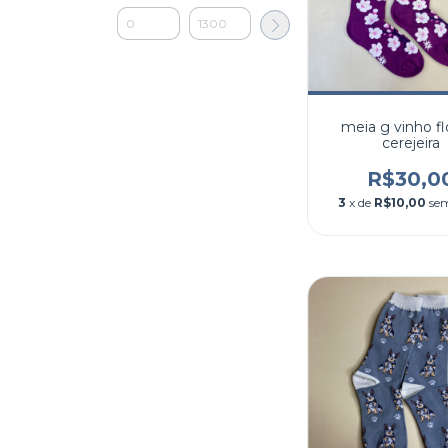
meia g vinho fl
cerejeira
R$30,0
3
x de
R$10,00
sem