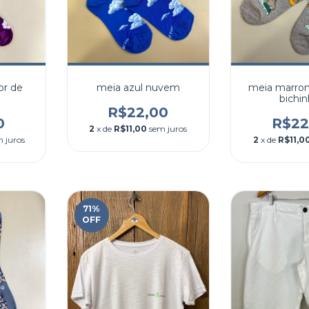
or de
meia azul nuvem
meia marrom
bichi
R$22,00
0
R$22
2
x de
R$11,00
sem juros
 juros
2
x de
R$11,0
71
%
OFF