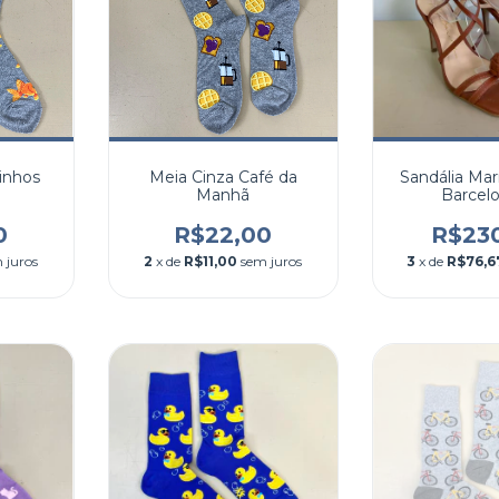
inhos
Meia Cinza Café da
Sandália Ma
Manhã
Barcelo
0
R$22,00
R$23
 juros
2
x de
R$11,00
sem juros
3
x de
R$76,6