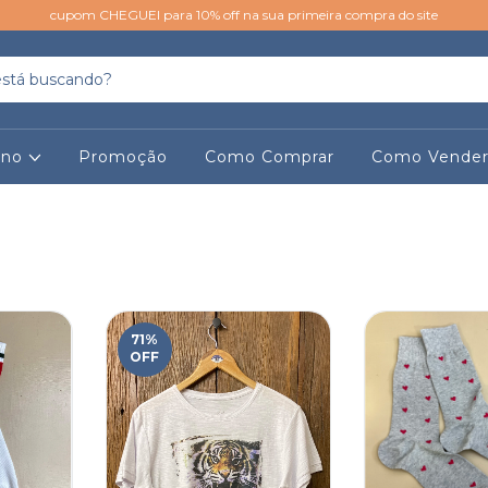
cupom CHEGUEI para 10% off na sua primeira compra do site
ino
Promoção
Como Comprar
Como Vende
71
%
OFF