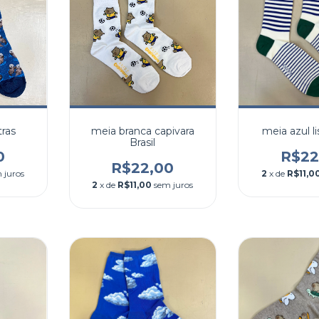
tras
meia branca capivara
meia azul li
Brasil
0
R$22
R$22,00
 juros
2
x de
R$11,0
2
x de
R$11,00
sem juros