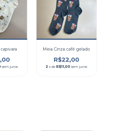
capivara
Meia Cinza café gelado
,00
R$22,00
0
sem juros
2
x de
R$11,00
sem juros